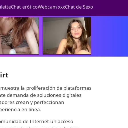
lette
Chat erótico
Webcam xxx
Chat de Sexo
irt
emuestra la proliferación de plataformas
nte demanda de soluciones digitales
ladores crean y perfeccionan
eriencia en línea.
a comunidad de Internet un acceso