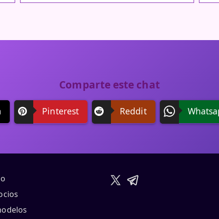
Comparte este chat
m
Pinterest
Reddit
Whatsa
io
ocios
modelos